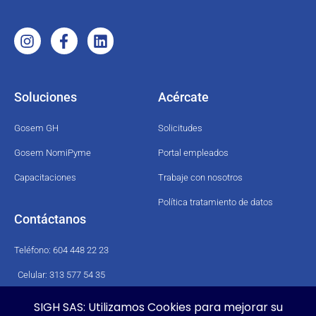
Soluciones
Acércate
Gosem GH
Solicitudes
Gosem NomiPyme
Portal empleados
Capacitaciones
Trabaje con nosotros
Política tratamiento de datos
Contáctanos
Teléfono: 604 448 22 23
Celular: 313 577 54 35
E-mail: comercial@sighsas.com
SIGH SAS: Utilizamos Cookies para mejorar su