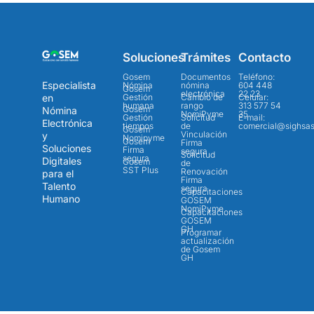
Soluciones
Trámites
Contacto
Gosem
Documentos
Teléfono:
Especialista
Nómina
nómina
604 448
Gosem
electrónica
22 23
en
Gestión
Cambio de
Celular:
humana
rango
313 577 54
Gosem
Nómina
NomiPyme
35
Gestión
Solicitud
E-mail:
Electrónica
tiempos
de
comercial@sighsa
Gosem
Vinculación
y
Nomipyme
Gosem
Firma
Soluciones
Firma
segura
Solicitud
segura
Digitales
Gosem
de
SST Plus
Renovación
para el
Firma
Talento
segura
Capacitaciones
Humano
GOSEM
NomiPyme
Capacitaciones
GOSEM
GH
Programar
actualización
de Gosem
GH