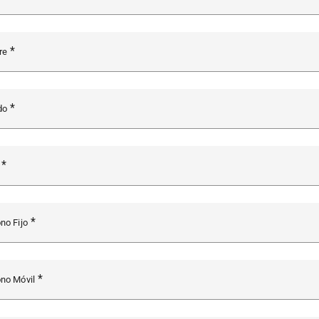
re
ido
o
ono Fijo
ono Móvil