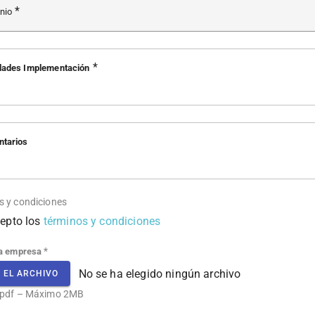
nio
ades Implementación
tarios
s y condiciones
epto los
términos y condiciones
*
la empresa
No se ha elegido ningún archivo
E EL ARCHIVO
 pdf – Máximo 2MB