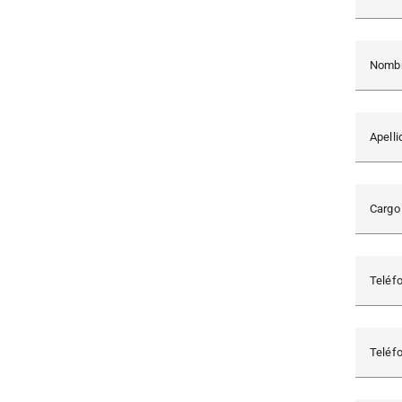
Nomb
Apell
Carg
Teléf
Teléf