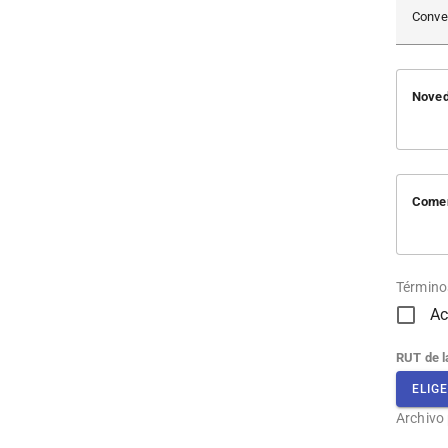
Conve
Noved
Comen
Término
Ac
RUT de 
ELIG
Archivo